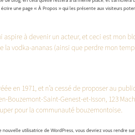
le de blog, en cela qu’elle restera à la même place, et s’afficher
rire une page « À Propos » qui les présente aux visiteurs potent
 aspire à devenir un acteur, et ceci est mon blo
aime la vodka-ananas (ainsi que perdre mon temps
réée en 1971, et n’a cessé de proposer au publ
en-Bouzemont-Saint-Genest-et-Isson, 123 Machi
s super pour la communauté bouzemontoise.
 nouvelle utilisatrice de WordPress, vous devriez vous rendre su