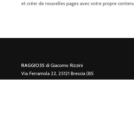
et créer de nouvelles pages avec votre propre conten
RAGGIO35
di Giacomo Rizzini
Via Ferramola 22, 25121 Brescia (BS
Tel.
030 2400531
- Mail:
info@raggio35.it