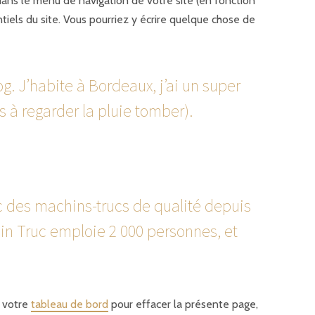
a dans le menu de navigation de votre site (en fonction
iels du site. Vous pourriez y écrire quelque chose de
g. J’habite à Bordeaux, j’ai un super
 à regarder la pluie tomber).
ic des machins-trucs de qualité depuis
n Truc emploie 2 000 personnes, et
r votre
tableau de bord
pour effacer la présente page,